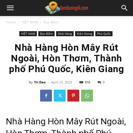
Home
VIỆT NAM
Địa điểm
VIỆT NAM
Địa điểm
Nhà Hàng
Kiên Giang
Phú Quốc
Nhà Hàng Hòn Mây Rút
Ngoài, Hòn Thơm, Thành
phố Phú Quốc, Kiên Giang
By
Tri Dao
-
April 25, 2023
816
0
Nhà Hàng Hòn Mây Rút Ngoài,