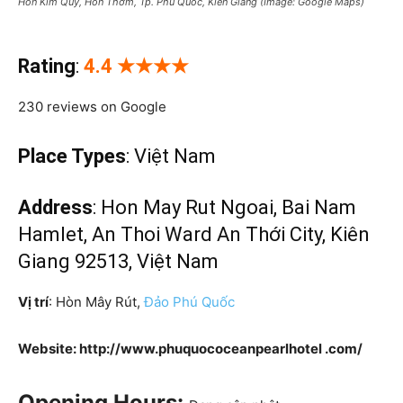
Hòn Kim Quy, Hòn Thơm, Tp. Phú Quốc, Kiên Giang (Image: Google Maps)
Rating
:
4.4 ★
★★
★
230 reviews on Google
Place Types
: Việt Nam
Address
: Hon May Rut Ngoai, Bai Nam
Hamlet, An Thoi Ward An Thới City, Kiên
Giang 92513, Việt Nam
Vị trí
: Hòn Mây Rút,
Đảo Phú Quốc
Website: http://www.phuquococeanpearlhotel .com/
Opening Hours: