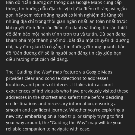
Bản đồ "Dẫn đường đi" thông qua Google Maps cung cấp
thông tin hướng dẫn địa chỉ, vị trí, địa điểm rõ ràng và ngắn
gọn, hãy xem xét những người có kinh nghiệm đã từng tới
những địa chỉ trong thời gian ngắn nhất, an toàn nhất trước
khi quyết định đến các điểm địa danh và thông tin cần thiết
để đảm bảo một hành trình trơn tru và tự tin. Dù bạn đang
khám phá một thành phố mới, bắt đầu một chuyến đi đường
dài, hay đơn giản là cố gắng tìm đường đi xung quanh, bản
đồ "Dẫn đường đi" sẽ là người bạn đáng tin cậy giúp bạn
điều hướng một cách dễ dàng.
The "Guiding the Way" map feature via Google Maps
provides clear and concise directions to addresses,
locations, and points of interest. It takes into account
experiences of individuals who have previously visited these
addresses in the shortest and safest time before deciding
on destinations and necessary information, ensuring a
smooth and confident journey. Whether you're exploring a
new city, embarking on a road trip, or simply trying to find
your way around, the "Guiding the Way" map will be your
reliable companion to navigate with ease.