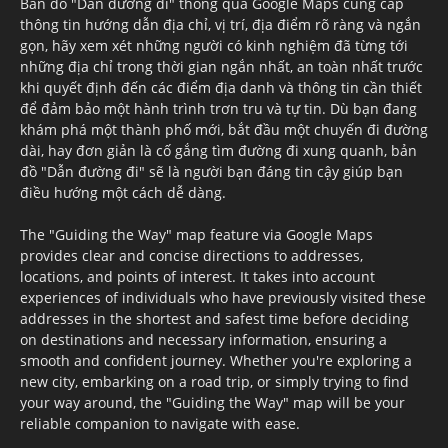
Bản đồ "Dẫn đường đi" thông qua Google Maps cung cấp
thông tin hướng dẫn địa chỉ, vị trí, địa điểm rõ ràng và ngắn
gọn, hãy xem xét những người có kinh nghiệm đã từng tới
những địa chỉ trong thời gian ngắn nhất, an toàn nhất trước
khi quyết định đến các điểm địa danh và thông tin cần thiết
để đảm bảo một hành trình trơn tru và tự tin. Dù bạn đang
khám phá một thành phố mới, bắt đầu một chuyến đi đường
dài, hay đơn giản là cố gắng tìm đường đi xung quanh, bản
đồ "Dẫn đường đi" sẽ là người bạn đáng tin cậy giúp bạn
điều hướng một cách dễ dàng.
The "Guiding the Way" map feature via Google Maps
provides clear and concise directions to addresses,
locations, and points of interest. It takes into account
experiences of individuals who have previously visited these
addresses in the shortest and safest time before deciding
on destinations and necessary information, ensuring a
smooth and confident journey. Whether you're exploring a
new city, embarking on a road trip, or simply trying to find
your way around, the "Guiding the Way" map will be your
reliable companion to navigate with ease.