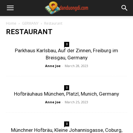
Home
GERMANY
Restaurant
RESTAURANT
0
Parkhaus Karlsbau, Auf der Zinnen, Freiburg im
Breisgau, Germany
Anne Joe
-
March 28, 2023
0
Hofbräuhaus München, Platzl, Munich, Germany
Anne Joe
-
March 25, 2023
0
Münchner Hofbräu, Kleine Johannisgasse, Coburg,