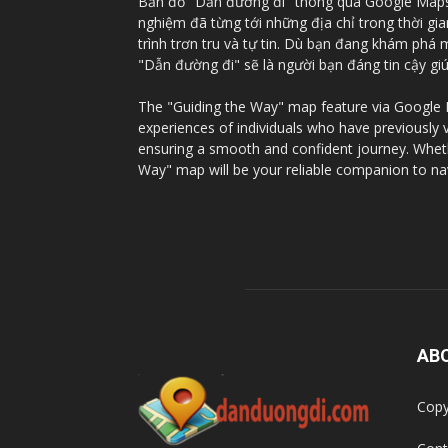
Bản đồ "Dẫn đường đi" thông qua Google Maps c
nghiệm đã từng tới những địa chỉ trong thời gi
trình trơn tru và tự tin. Dù bạn đang khám phá
"Dẫn đường đi" sẽ là người bạn đáng tin cậy g
The "Guiding the Way" map feature via Google Ma
experiences of individuals who have previously 
ensuring a smooth and confident journey. Whethe
Way" map will be your reliable companion to na
AB
Copy