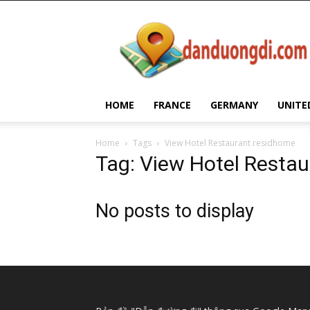
Dan
Duong
Di
HOME
FRANCE
GERMANY
UNITE
Home
Tags
View Hotel Restaurant residhome
Tag: View Hotel Resta
No posts to display