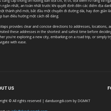
ung cấp thông tin hướng dẫn địa chỉ, vị trí, địa điểm rõ ràng và ng
an ngắn nhất, an toàn nhất trước khi quyết định đến các điểm địa da
 một thành phố mới, bắt đầu một chuyến đi đường dài, hay đơn giản l
iúp bạn điều hướng một cách dễ dàng.
ps provides clear and concise directions to addresses, locations, and
visited these addresses in the shortest and safest time before decidi
r you're exploring a new city, embarking on a road trip, or simply tr
vigate with ease.
OUT US
F
right © All rights reserved | danduongdi.com by DGMKT