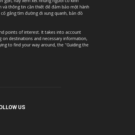
ắn gọn, hãy xem xét những người có kinh
nh và thông tin cần thiết để đảm bảo một hành
à cố gắng tìm đường đi xung quanh, bản đồ
 points of interest. It takes into account
ng on destinations and necessary information,
ying to find your way around, the "Guiding the
OLLOW US