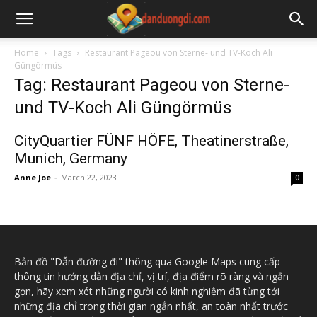
Home
Tags
Restaurant Pageou von Sterne- und TV-Koch Ali
Güngörmüs
Tag: Restaurant Pageou von Sterne-
und TV-Koch Ali Güngörmüs
CityQuartier FÜNF HÖFE, Theatinerstraße,
Munich, Germany
Anne Joe
-
March 22, 2023
0
Bản đồ "Dẫn đường đi" thông qua Google Maps cung cấp
thông tin hướng dẫn địa chỉ, vị trí, địa điểm rõ ràng và ngắn
gọn, hãy xem xét những người có kinh nghiệm đã từng tới
những địa chỉ trong thời gian ngắn nhất, an toàn nhất trước