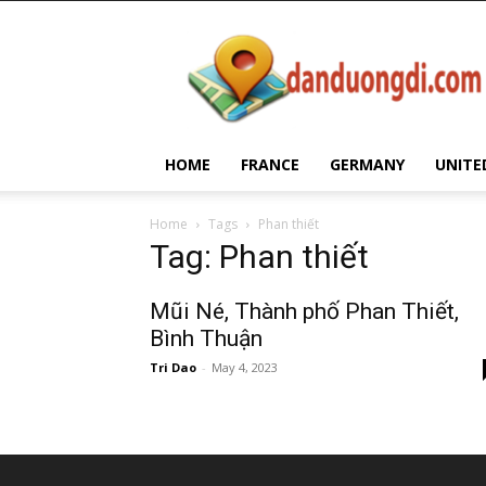
Dan
Duong
Di
HOME
FRANCE
GERMANY
UNITE
Home
Tags
Phan thiết
Tag: Phan thiết
Mũi Né, Thành phố Phan Thiết,
Bình Thuận
Tri Dao
-
May 4, 2023