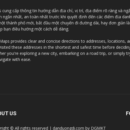
ung cấp thông tin hướng dẫn địa chỉ, vị trí, địa điểm rõ ràng và ng
an ngắn nhất, an toàn nhất trước khi quyết định đến các điểm địa da
 một thành phố mới, bắt đầu một chuyến đi đường dài, hay đơn giản l
iúp bạn điều hướng một cách dễ dàng.
ps provides clear and concise directions to addresses, locations, and
visited these addresses in the shortest and safest time before decidi
r you're exploring a new city, embarking on a road trip, or simply tr
vigate with ease.
OUT US
F
right © All rights reserved | danduongdi.com by DGMKT