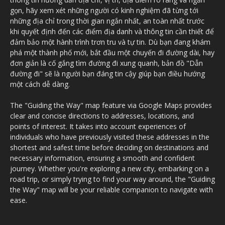
gọn, hãy xem xét những người có kinh nghiệm đã từng tới
những địa chỉ trong thời gian ngắn nhất, an toàn nhất trước
khi quyết định đến các điểm địa danh và thông tin cần thiết để
đảm bảo một hành trình trơn tru và tự tin. Dù bạn đang khám
phá một thành phố mới, bắt đầu một chuyến đi đường dài, hay
đơn giản là cố gắng tìm đường đi xung quanh, bản đồ "Dẫn
đường đi" sẽ là người bạn đáng tin cậy giúp bạn điều hướng
một cách dễ dàng.
The "Guiding the Way" map feature via Google Maps provides
clear and concise directions to addresses, locations, and
points of interest. It takes into account experiences of
individuals who have previously visited these addresses in the
shortest and safest time before deciding on destinations and
necessary information, ensuring a smooth and confident
journey. Whether you're exploring a new city, embarking on a
road trip, or simply trying to find your way around, the "Guiding
the Way" map will be your reliable companion to navigate with
ease.