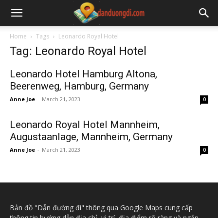
Home
Tags
Leonardo Royal Hotel
Tag: Leonardo Royal Hotel
Leonardo Hotel Hamburg Altona,
Beerenweg, Hamburg, Germany
Anne Joe
-
March 21, 2023
0
Leonardo Royal Hotel Mannheim,
Augustaanlage, Mannheim, Germany
Anne Joe
-
March 21, 2023
0
Bản đồ "Dẫn đường đi" thông qua Google Maps cung cấp
thông tin hướng dẫn địa chỉ, vị trí, địa điểm rõ ràng và ngắn