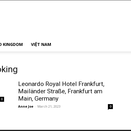
D KINGDOM
VIỆT NAM
oking
Leonardo Royal Hotel Frankfurt,
Mailänder Straße, Frankfurt am
Main, Germany
0
Anne Joe
-
March 21, 2023
0