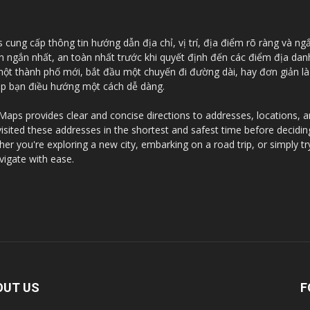
ung cấp thông tin hướng dẫn địa chỉ, vị trí, địa điểm rõ ràng và ng
an ngắn nhất, an toàn nhất trước khi quyết định đến các điểm địa da
 một thành phố mới, bắt đầu một chuyến đi đường dài, hay đơn giản l
iúp bạn điều hướng một cách dễ dàng.
ps provides clear and concise directions to addresses, locations, and
visited these addresses in the shortest and safest time before decidi
r you're exploring a new city, embarking on a road trip, or simply tr
vigate with ease.
OUT US
F