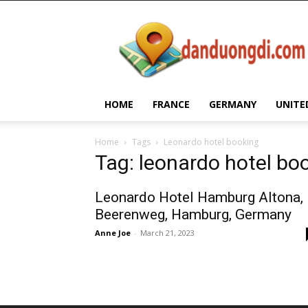
Dan
Duong
Di
HOME
FRANCE
GERMANY
UNITE
Home
Tags
Leonardo hotel booking
Tag: leonardo hotel bo
Leonardo Hotel Hamburg Altona,
Beerenweg, Hamburg, Germany
Anne Joe
-
March 21, 2023