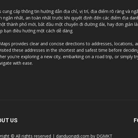
ung cấp thông tin hướng dẫn địa chỉ, vị trí, địa điểm rõ ràng và ng
an ngắn nhất, an toàn nhất trước khi quyết định đến các điểm địa da
 một thành phố mới, bắt đầu một chuyến đi đường dài, hay đơn giản l
iúp bạn điều hướng một cách dễ dàng.
ps provides clear and concise directions to addresses, locations, and
visited these addresses in the shortest and safest time before decidi
r you're exploring a new city, embarking on a road trip, or simply tr
vigate with ease.
OUT US
F
right © All rights reserved | danduongdi.com by DGMKT