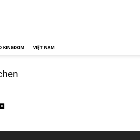
D KINGDOM
VIỆT NAM
chen
0