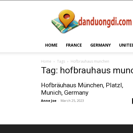
Dan
Duong
Di
HOME
FRANCE
GERMANY
UNITE
Home
Tags
Hofbrauhaus munchen
Tag: hofbrauhaus mun
Hofbräuhaus München, Platzl,
Munich, Germany
Anne Joe
-
March 25, 2023