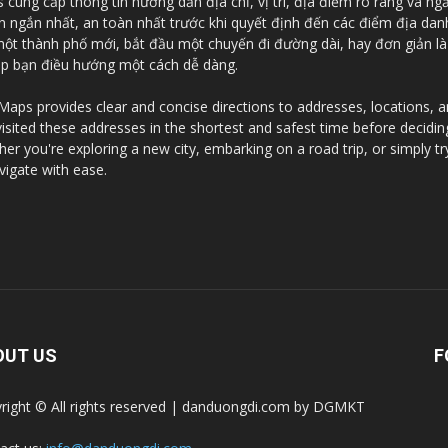
ung cấp thông tin hướng dẫn địa chỉ, vị trí, địa điểm rõ ràng và ng
an ngắn nhất, an toàn nhất trước khi quyết định đến các điểm địa da
 một thành phố mới, bắt đầu một chuyến đi đường dài, hay đơn giản l
iúp bạn điều hướng một cách dễ dàng.
ps provides clear and concise directions to addresses, locations, and
visited these addresses in the shortest and safest time before decidi
r you're exploring a new city, embarking on a road trip, or simply tr
vigate with ease.
OUT US
F
right © All rights reserved | danduongdi.com by DGMKT