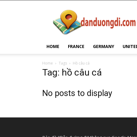
Dan
Duong
Di
HOME
FRANCE
GERMANY
UNITE
Home
Tags
Hồ câu cá
Tag: hồ câu cá
No posts to display