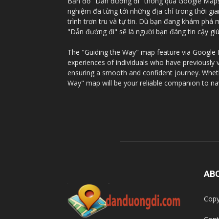
Bản đồ "Dẫn đường đi" thông qua Google Maps c
nghiệm đã từng tới những địa chỉ trong thời gi
trình trơn tru và tự tin. Dù bạn đang khám phá
"Dẫn đường đi" sẽ là người bạn đáng tin cậy g
The "Guiding the Way" map feature via Google Ma
experiences of individuals who have previously 
ensuring a smooth and confident journey. Whethe
Way" map will be your reliable companion to na
AB
Copy