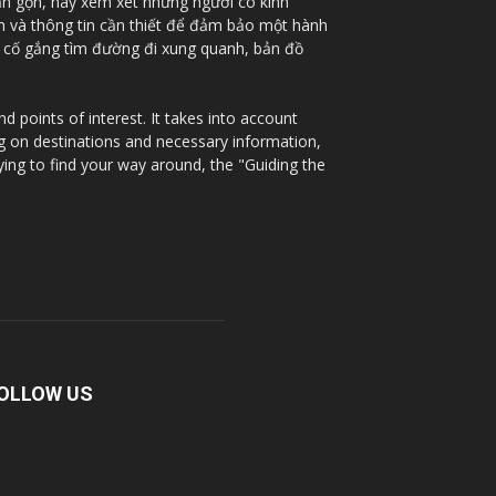
ắn gọn, hãy xem xét những người có kinh
nh và thông tin cần thiết để đảm bảo một hành
à cố gắng tìm đường đi xung quanh, bản đồ
 points of interest. It takes into account
ng on destinations and necessary information,
ying to find your way around, the "Guiding the
OLLOW US