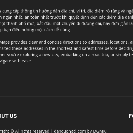
ung cấp thông tin hướng dẫn địa chỉ, vị trí, địa điểm rõ ràng và ng
an ngắn nhất, an toàn nhất trước khi quyết định đến các điểm địa da
 một thành phố mới, bắt đầu một chuyến đi đường dài, hay đơn giản l
iúp bạn điều hướng một cách dễ dàng.
ps provides clear and concise directions to addresses, locations, and
visited these addresses in the shortest and safest time before decidi
r you're exploring a new city, embarking on a road trip, or simply tr
vigate with ease.
OUT US
F
right © All rights reserved | danduongdi.com by DGMKT