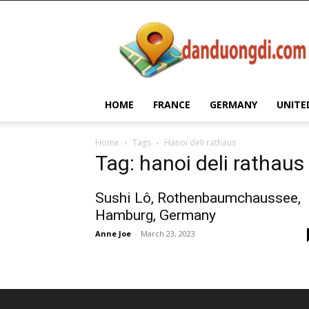
Dan
Duong
Di
HOME
FRANCE
GERMANY
UNITE
Home
Tags
Hanoi deli rathaus
Tag: hanoi deli rathaus
Sushi Lô, Rothenbaumchaussee,
Hamburg, Germany
Anne Joe
-
March 23, 2023