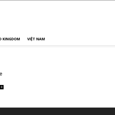
D KINGDOM
VIỆT NAM
e
0