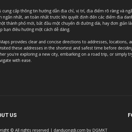
ung cấp thông tin hướng dẫn địa chỉ, vị trí, địa điểm rõ ràng và ng
an ngắn nhất, an toàn nhất trước khi quyết định đến các điểm địa da
 một thành phố mới, bắt đầu một chuyến đi đường dài, hay đơn giản l
iúp bạn điều hướng một cách dễ dàng.
ps provides clear and concise directions to addresses, locations, and
visited these addresses in the shortest and safest time before decidi
r you're exploring a new city, embarking on a road trip, or simply tr
vigate with ease.
OUT US
F
right © All rights reserved | danduongdi.com by DGMKT