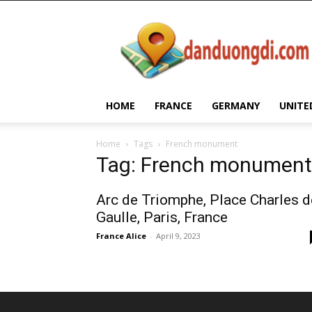
Dan
Duong
Di
HOME
FRANCE
GERMANY
UNITE
Home
Tags
French monument
Tag: French monument
Arc de Triomphe, Place Charles d
Gaulle, Paris, France
France Alice
-
April 9, 2023