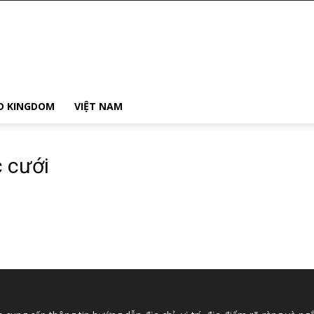
D KINGDOM
VIỆT NAM
c cưới