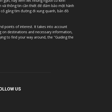
ắn gọn, hãy xem xét những người có kinh
nh và thông tin cần thiết để đảm bảo một hành
à cố gắng tìm đường đi xung quanh, bản đồ
 points of interest. It takes into account
ng on destinations and necessary information,
ying to find your way around, the "Guiding the
OLLOW US