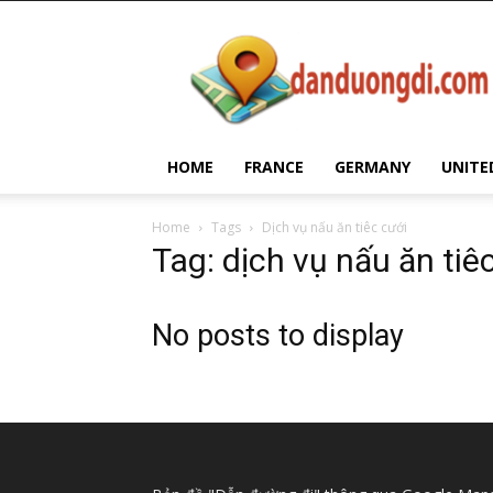
Dan
Duong
Di
HOME
FRANCE
GERMANY
UNITE
Home
Tags
Dịch vụ nấu ăn tiêc cưới
Tag: dịch vụ nấu ăn tiê
No posts to display