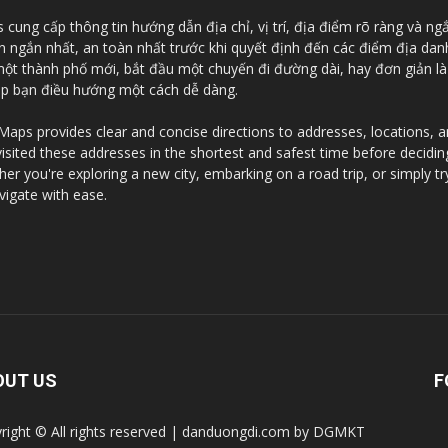
ung cấp thông tin hướng dẫn địa chỉ, vị trí, địa điểm rõ ràng và ng
an ngắn nhất, an toàn nhất trước khi quyết định đến các điểm địa da
 một thành phố mới, bắt đầu một chuyến đi đường dài, hay đơn giản l
iúp bạn điều hướng một cách dễ dàng.
ps provides clear and concise directions to addresses, locations, and
visited these addresses in the shortest and safest time before decidi
r you're exploring a new city, embarking on a road trip, or simply tr
vigate with ease.
OUT US
F
right © All rights reserved | danduongdi.com by DGMKT