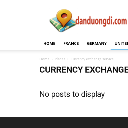
Dan
Duong
Di
HOME
FRANCE
GERMANY
UNITE
Home
Places
Currency exchange service
CURRENCY EXCHANGE
No posts to display