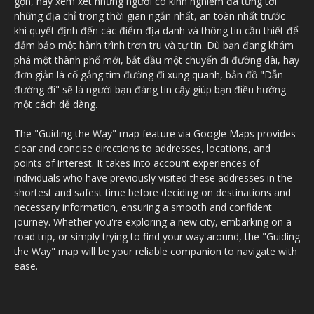
gọn, hãy xem xét những người có kinh nghiệm đã từng tới
những địa chỉ trong thời gian ngắn nhất, an toàn nhất trước
khi quyết định đến các điểm địa danh và thông tin cần thiết để
đảm bảo một hành trình trơn tru và tự tin. Dù bạn đang khám
phá một thành phố mới, bắt đầu một chuyến đi đường dài, hay
đơn giản là cố gắng tìm đường đi xung quanh, bản đồ "Dẫn
đường đi" sẽ là người bạn đáng tin cậy giúp bạn điều hướng
một cách dễ dàng.
The "Guiding the Way" map feature via Google Maps provides
clear and concise directions to addresses, locations, and
points of interest. It takes into account experiences of
individuals who have previously visited these addresses in the
shortest and safest time before deciding on destinations and
necessary information, ensuring a smooth and confident
journey. Whether you're exploring a new city, embarking on a
road trip, or simply trying to find your way around, the "Guiding
the Way" map will be your reliable companion to navigate with
ease.